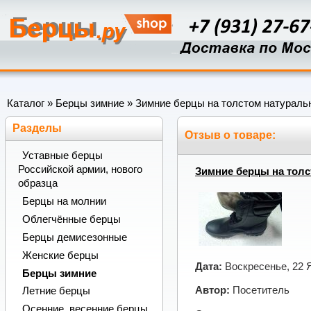
Каталог
»
Берцы зимние
» Зимние берцы на толстом натураль
Разделы
Отзыв о товаре:
Уставные берцы
Российской армии, нового
Зимние берцы на толс
образца
Берцы на молнии
Облегчённые берцы
Берцы демисезонные
Женские берцы
Дата:
Воскресенье, 22 
Берцы зимние
Автор:
Посетитель
Летние берцы
Осенние, весенние берцы